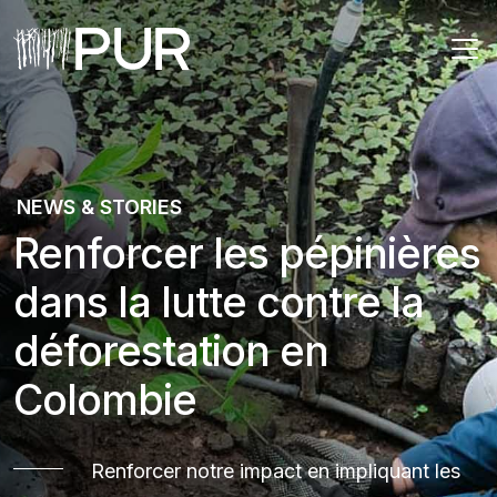
Main Navigation
NEWS & STORIES
Renforcer les pépinières
dans la lutte contre la
déforestation en
Colombie
Renforcer notre impact en impliquant les