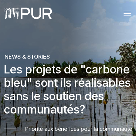
Main Navigation
NEWS & STORIES
Les projets de "carbone
bleu" sont ils réalisables
sans le soutien des
communautés?
Priorité aux bénéfices pour la communauté