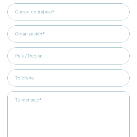
Correo
de
trabajo*
Organization
*
*
País
/
Región
Teléfono
Votre
Message*
*