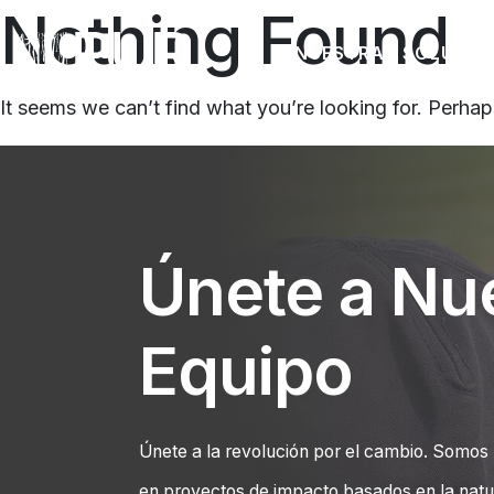
Nothing Found
NUESTRAS SOLUCIO
Main Navigation
It seems we can’t find what you’re looking for. Perhap
Únete a Nu
Equipo
Únete a la revolución por el cambio. Somos 
en proyectos de impacto basados en la natu