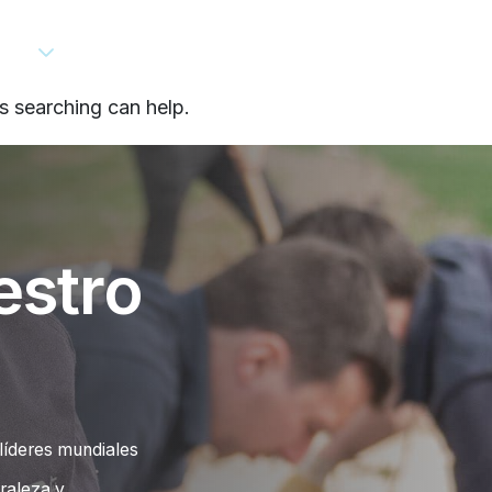
NES
TRABAJAR CON PUR
PERSPECTIVAS
SOB
s searching can help.
estro
líderes mundiales
raleza y