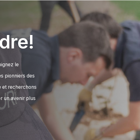
dre!
oignez le
s pionniers des
re et recherchons
r un avenir plus