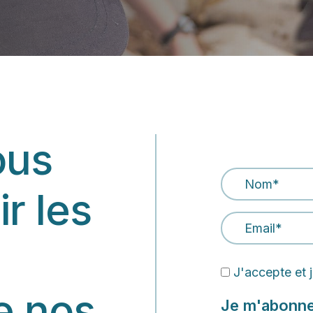
ous
Nom
*
r les
Email Address
*
J'accepte et j
e nos