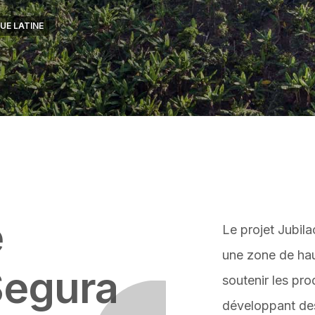
UE LATINE
e
Le projet Jubila
une zone de hau
Segura
soutenir les pr
développant des