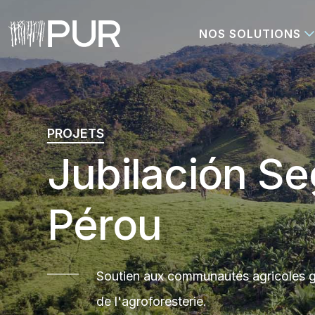
NOS SOLUTIONS
Main Navigation
PROJETS
Jubilación Se
Pérou
Soutien aux communautés agricoles 
de l'agroforesterie.