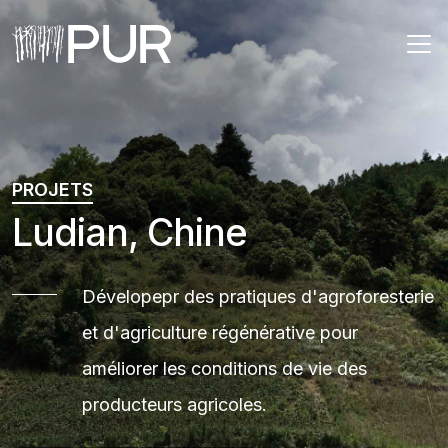
Main Navigation
PROJETS
Ludian, Chine
Dévelopepr des pratiques d'agroforesterie
et d'agriculture régénérative pour
améliorer les conditions de vie des
producteurs agricoles.