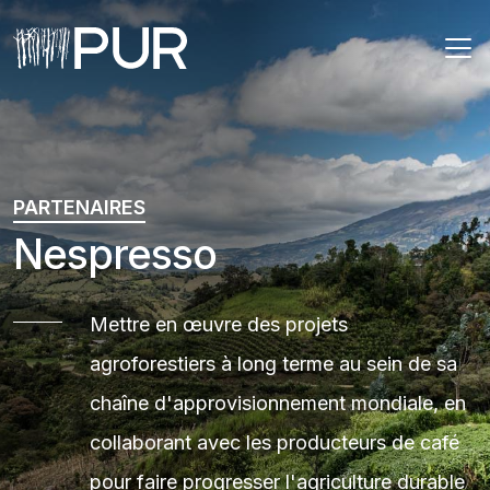
Main Navigation
PARTENAIRES
Nespresso
Mettre en œuvre des projets
agroforestiers à long terme au sein de sa
chaîne d'approvisionnement mondiale, en
collaborant avec les producteurs de café
pour faire progresser l'agriculture durable