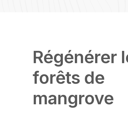
Featured Image & Text
Régénérer l
forêts de
mangrove