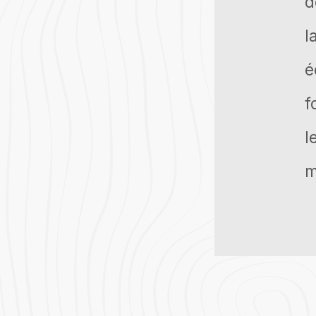
d
l
é
f
l
m