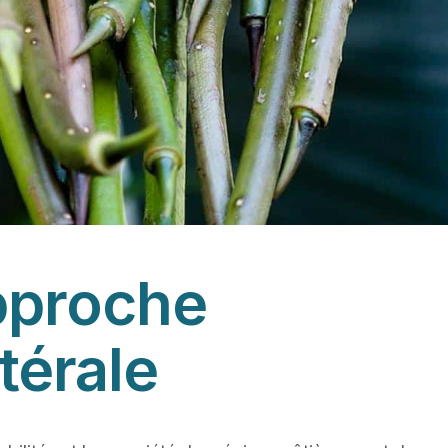
pproche
térale