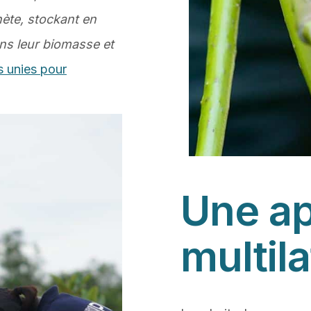
nète, stockant en
ns leur biomasse et
 unies pour
Une a
multila